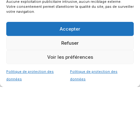
Aucune exploitation publicitaire intrusive, aucun reciblage externe.
sur mesure
Votre consentement permet d’améliorer la qualité du site, pas de surveiller
votre navigation.
Accepter
Refuser
Voir les préférences
Planifiez votre refonte
Politique de protection des
Politique de protection des
données
données
web
et offrez-vous un site
moderne,
performant et bien
référencé.