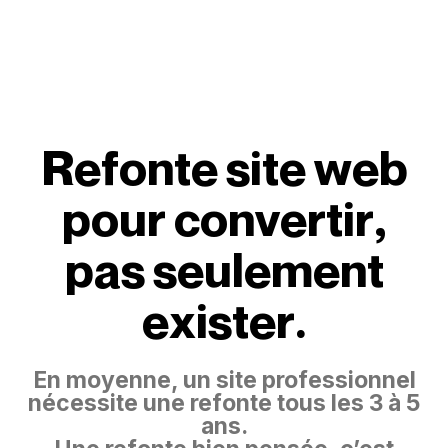
R
e
f
o
n
t
e
s
i
t
e
w
e
b
p
o
u
r
c
o
n
v
e
r
t
i
r
,
p
a
s
s
e
u
l
e
m
e
n
t
e
x
i
s
t
e
r
.
En moyenne, un site professionnel
nécessite une refonte tous les 3 à 5
ans.