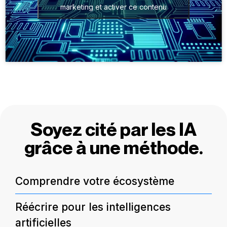
marketing et activer ce contenu
Soyez cité par les IA
grâce à une méthode.
Comprendre votre écosystème
Je commence par vous écouter.
Réécrire pour les intelligences
Avant toute optimisation, je plonge dans votre
artificielles
univers : secteur, cible, positionnement, objectifs