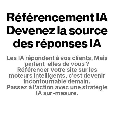
R
é
f
é
r
e
n
c
e
m
e
n
t
I
A
D
e
v
e
n
e
z
l
a
s
o
u
r
c
e
d
e
s
r
é
p
o
n
s
e
s
I
A
Les IA répondent à vos clients. Mais
parlent-elles de vous ?
Référencer votre site sur les
moteurs intelligents, c’est devenir
incontournable demain.
Passez à l’action avec une stratégie
IA sur-mesure.