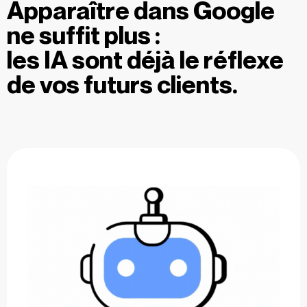
Apparaître dans Google
concurrents ne sont peut-être pas encore
ne suffit plus :
présents.
les IA sont déjà le réflexe
de vos futurs clients.