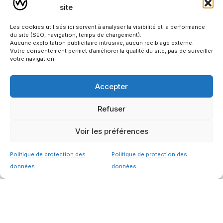
site
Les cookies utilisés ici servent à analyser la visibilité et la performance
du site (SEO, navigation, temps de chargement).
Aucune exploitation publicitaire intrusive, aucun reciblage externe.
Votre consentement permet d’améliorer la qualité du site, pas de surveiller
votre navigation.
Activez votre visibilité sur
les moteurs IA
Accepter
et prenez une longueur
Refuser
d’avance durable.
Voir les préférences
Politique de protection des
Politique de protection des
données
données
Consultant SEO depuis
2012
Ils me font confiance.